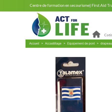
Centre de formation en secourisme
First Aid Tr
Coti
Accueil
Accastillage
Equipement de pont
drapeau