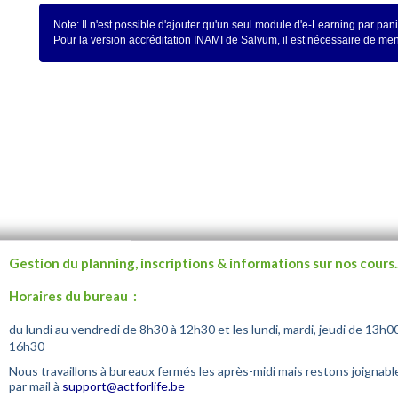
Note: Il n'est possible d'ajouter qu'un seul module d'e-Learning par pani
Pour la version accréditation INAMI de Salvum, il est nécessaire de m
Gestion du planning, inscriptions & informations sur nos cours.
Horaires du bureau :
du lundi au vendredi de 8h30 à 12h30 et les lundi, mardi, jeudi de 13h0
16h30
Nous travaillons à bureaux fermés les après-midi mais restons joignabl
par mail à
support@actforlife.be