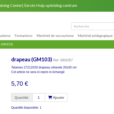
aining Center
Eerste Hulp opleiding centrum
Retour au site
|
Mon compte
|
Plan du site
sations
Formations
Matériel de secourisme
Matériel pédagogique
 (GM103)
drapeau (GM103)
Ref: 0001057
Talamex 27212020 drapeau zélande 20x30 cm
Cet article ne sera ni repris ni échangé
5,70 €
Quantité:
Ajouter
Quantité disponible: 1