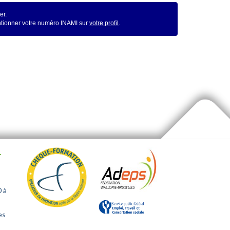
er.
entionner votre numéro INAMI sur
votre profil
.
.
0 à
es