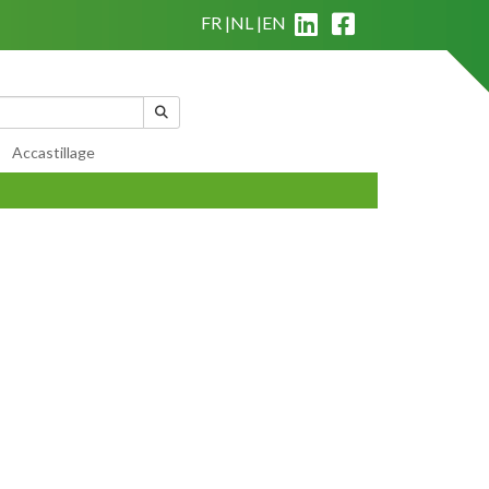
FR
NL
EN
|
Qui sommes nous?
|
Conditions générales de vente
Mon panier
(
0
)
Accastillage