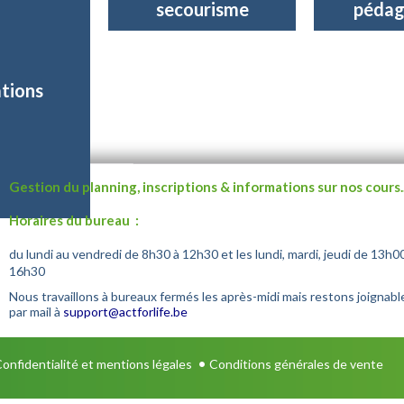
secourisme
pédag
tions
Gestion du planning, inscriptions & informations sur nos cours.
Horaires du bureau :
du lundi au vendredi de 8h30 à 12h30 et les lundi, mardi, jeudi de 13h0
16h30
Nous travaillons à bureaux fermés les après-midi mais restons joignabl
par mail à
support@actforlife.be
•
onfidentialité et mentions légales
Conditions générales de vente