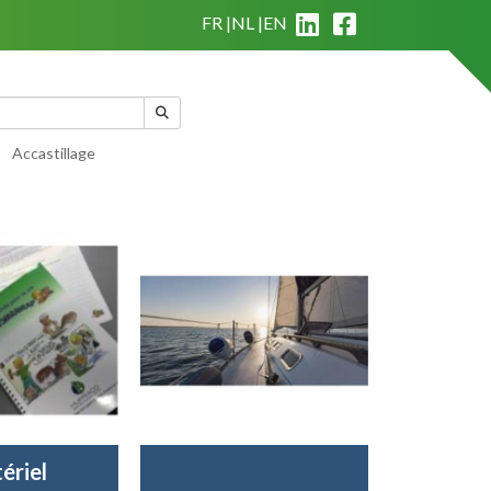
FR
NL
EN
|
Qui sommes nous?
|
Conditions générales de vente
Mon panier
(
0
)
Accastillage
ériel