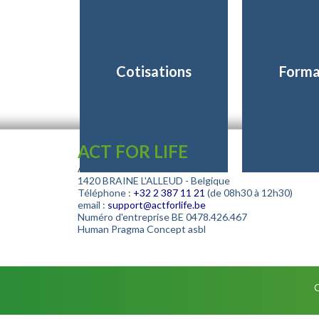
Cotisations
Forma
ACT FOR LIFE
Avenue de la Paix 3
1420 BRAINE L'ALLEUD - Belgique
Téléphone :
+32
2 387 11 21
(de 08h30 à 12h30)
email :
support@actforlife.be
Numéro d'entreprise
BE 0478.426.467
Human Pragma Concept asbl
C