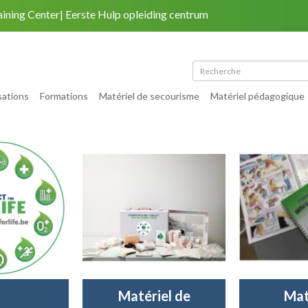
aining Center
Eerste Hulp opleiding centrum
Retour au site
|
Mon compte
|
Plan du site
sations
Formations
Matériel de secourisme
Matériel pédagogique
Matériel de
Mat