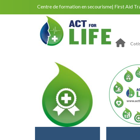
Centre de formation en secourisme
First Aid Tr
Coti