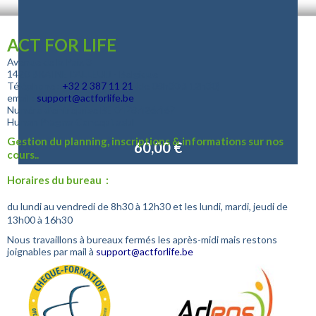
ACT FOR LIFE
Avenue de la Paix 3
1420 BRAINE L'ALLEUD - Belgique
Téléphone :
+32
2 387 11 21
(de 08h30 à 12h30)
email :
support@actforlife.be
Numéro d'entreprise
BE 0478.426.467
Human Pragma Concept asbl
Gestion du planning, inscriptions & informations sur nos
60,00 €
cours..
Horaires du bureau :
du lundi au vendredi de 8h30 à 12h30 et les lundi, mardi, jeudi de
13h00 à 16h30
Nous travaillons à bureaux fermés les après-midi mais restons
joignables par mail à
support@actforlife.be