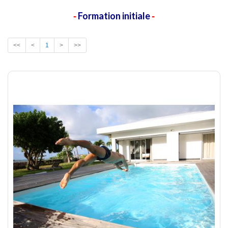
Formation initiale
-
-
<<
<
1
>
>>