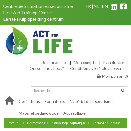
Centre de formation en secourisme
FR
NL
EN
First Aid Training Center
Eerste Hulp opleiding centrum
Retour au site
|
Mon compte
|
Plan du site
|
Qui sommes nous?
|
Conditions générales de vente
Mon panier
(
0
)
Cotisations
Formations
Matériel de secourisme
Matériel pédagogique
Accastillage
Accueil
Formations
Sauvetage aquatique
Formation initiale