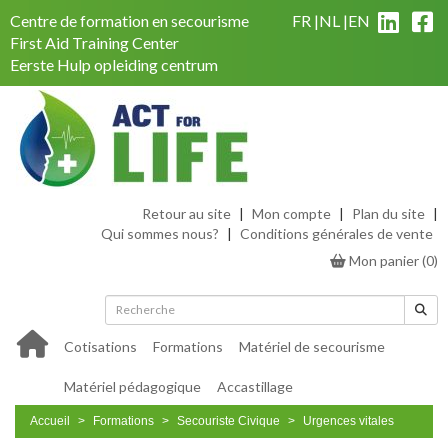
Centre de formation en secourisme
FR
NL
EN
First Aid Training Center
Eerste Hulp opleiding centrum
Retour au site
|
Mon compte
|
Plan du site
|
Qui sommes nous?
|
Conditions générales de vente
Mon panier
(
0
)
Cotisations
Formations
Matériel de secourisme
Matériel pédagogique
Accastillage
Accueil
Formations
Secouriste Civique
Urgences vitales