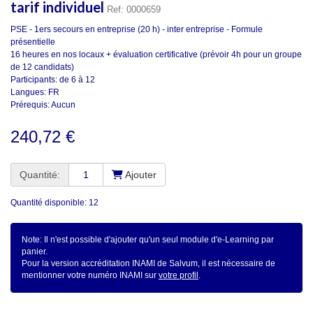
tarif individuel
Ref: 0000659
PSE - 1ers secours en entreprise (20 h) - inter entreprise - Formule
présentielle
16 heures en nos locaux + évaluation certificative (prévoir 4h pour un groupe
de 12 candidats)
Participants: de 6 à 12
Langues: FR
Prérequis: Aucun
240,72 €
Quantité:
Ajouter
Quantité disponible: 12
Note: Il n'est possible d'ajouter qu'un seul module d'e-Learning par
panier.
Pour la version accréditation INAMI de Salvum, il est nécessaire de
mentionner votre numéro INAMI sur
votre profil
.