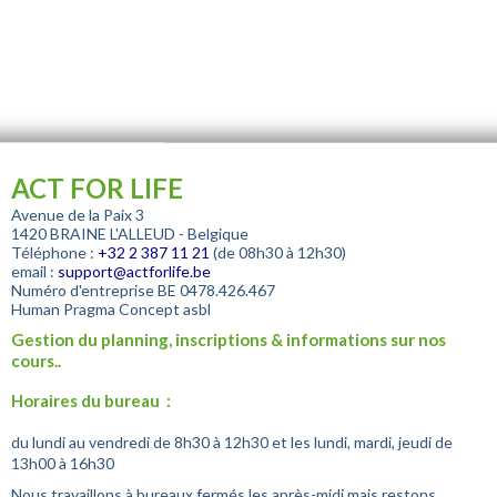
ACT FOR LIFE
Avenue de la Paix 3
1420 BRAINE L'ALLEUD - Belgique
Téléphone :
+32
2 387 11 21
(de 08h30 à 12h30)
email :
support@actforlife.be
Numéro d'entreprise
BE 0478.426.467
Human Pragma Concept asbl
Gestion du planning, inscriptions & informations sur nos
cours..
Horaires du bureau :
du lundi au vendredi de 8h30 à 12h30 et les lundi, mardi, jeudi de
13h00 à 16h30
Nous travaillons à bureaux fermés les après-midi mais restons