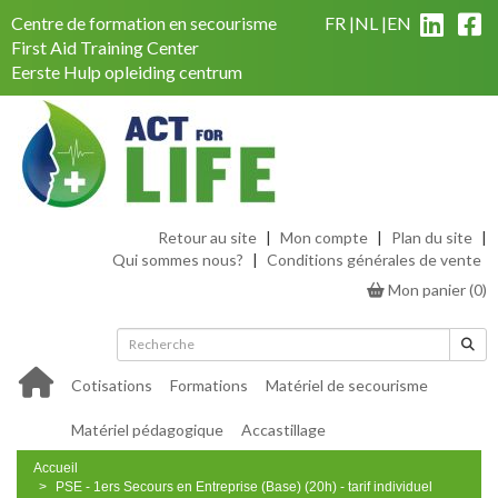
Centre de formation en secourisme
FR
NL
EN
First Aid Training Center
Eerste Hulp opleiding centrum
Retour au site
|
Mon compte
|
Plan du site
|
Qui sommes nous?
|
Conditions générales de vente
Mon panier
(
0
)
Cotisations
Formations
Matériel de secourisme
Matériel pédagogique
Accastillage
Accueil
PSE - 1ers Secours en Entreprise (Base) (20h) - tarif individuel