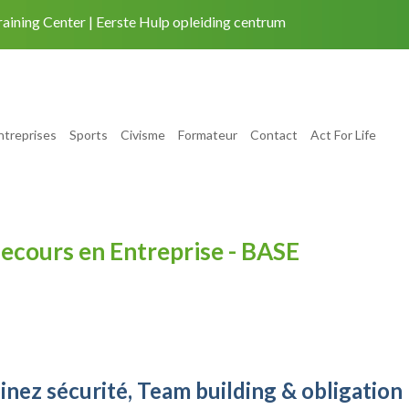
raining Center
Eerste Hulp opleiding centrum
ntreprises
Sports
Civisme
Formateur
Contact
Act For Life
secours en Entreprise - BASE
nez sécurité, Team building & obligation 