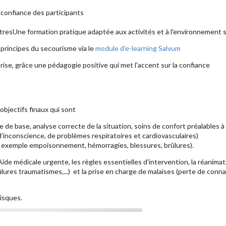
 confiance des participants
resUne formation pratique adaptée aux activités et à l'environnement s
 principes du secourisme via le
module d'e-learning Salvum
rise, grâce une pédagogie positive qui met l'accent sur la confiance
objectifs finaux qui sont
e de base, analyse correcte de la situation, soins de confort préalables à
 d’inconscience, de problèmes respiratoires et cardiovasculaires)
r exemple empoisonnement, hémorragies, blessures, brûlures).
de médicale urgente, les règles essentielles d'intervention, la réanimatio
ûlures traumatismes,...) et la prise en charge de malaises (perte de conn
isques.