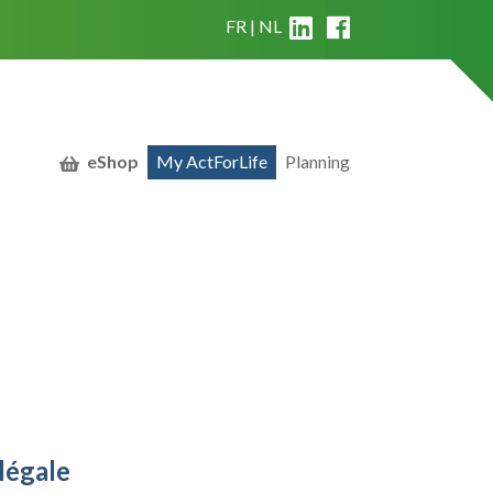
FR
NL
eShop
My ActForLife
Planning
légale