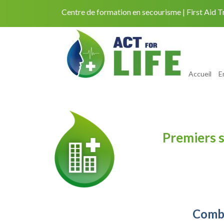
Centre de formation en secourisme
First Aid T
Accueil
E
Premiers 
Combi